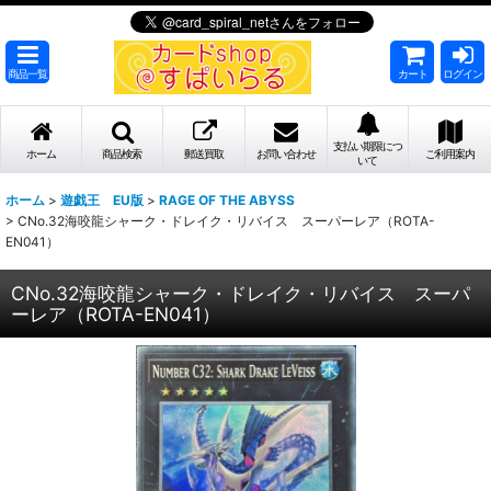
商品一覧
カート
ログイン
支払い期限につ
ホーム
商品検索
郵送買取
お問い合わせ
ご利用案内
いて
ホーム
>
遊戯王 EU版
>
RAGE OF THE ABYSS
>
CNo.32海咬龍シャーク・ドレイク・リバイス スーパーレア（ROTA-
EN041）
CNo.32海咬龍シャーク・ドレイク・リバイス スーパ
ーレア（ROTA-EN041）