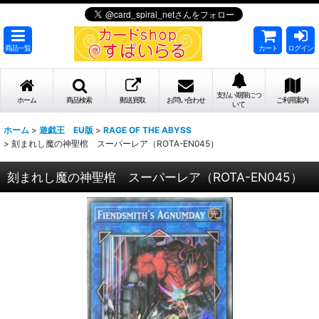
商品一覧
カート
ログイン
支払い期限につ
ホーム
商品検索
郵送買取
お問い合わせ
ご利用案内
いて
ホーム
>
遊戯王 EU版
>
RAGE OF THE ABYSS
>
刻まれし魔の神聖棺 スーパーレア（ROTA-EN045）
刻まれし魔の神聖棺 スーパーレア（ROTA-EN045）