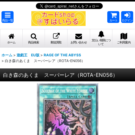
商品一覧
カート
ログイン
支払い期限につ
ホーム
商品検索
郵送買取
お問い合わせ
ご利用案内
いて
ホーム
>
遊戯王 EU版
>
RAGE OF THE ABYSS
>
白き森のあくま スーパーレア（ROTA-EN056）
白き森のあくま スーパーレア（ROTA-EN056）