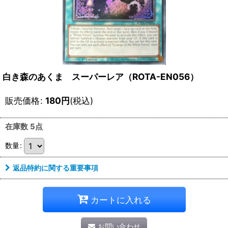
白き森のあくま スーパーレア（ROTA-EN056）
販売価格
:
180
円
(税込)
在庫数 5点
数量
:
返品特約に関する重要事項
カートに入れる
お問い合わせ