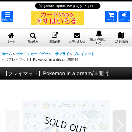
商品一覧
カート
ログイン
支払い期限につ
ホーム
商品検索
郵送買取
お問い合わせ
ご利用案内
いて
ホーム
>
ポケモンカードゲーム サプライ
>
プレイマット
>
【プレイマット】Pokemon in a dream/未開封
【プレイマット】Pokemon in a dream/未開封