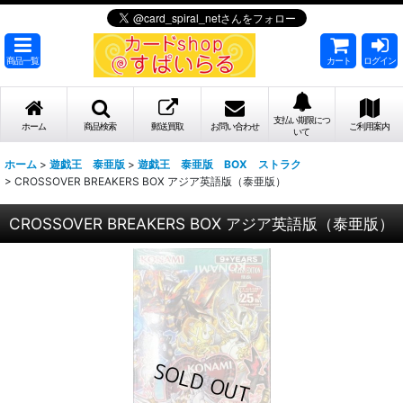
商品一覧
カート
ログイン
支払い期限につ
ホーム
商品検索
郵送買取
お問い合わせ
ご利用案内
いて
ホーム
>
遊戯王 泰亜版
>
遊戯王 泰亜版 BOX ストラク
>
CROSSOVER BREAKERS BOX アジア英語版（泰亜版）
CROSSOVER BREAKERS BOX アジア英語版（泰亜版）