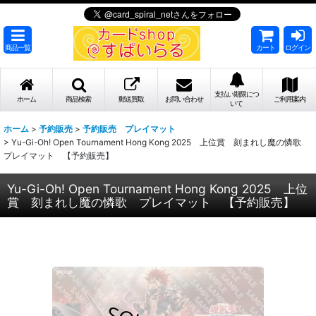
商品一覧
カート
ログイン
支払い期限につ
ホーム
商品検索
郵送買取
お問い合わせ
ご利用案内
いて
ホーム
>
予約販売
>
予約販売 プレイマット
>
Yu-Gi-Oh! Open Tournament Hong Kong 2025 上位賞 刻まれし魔の憐歌
プレイマット 【予約販売】
Yu-Gi-Oh! Open Tournament Hong Kong 2025 上位
賞 刻まれし魔の憐歌 プレイマット 【予約販売】