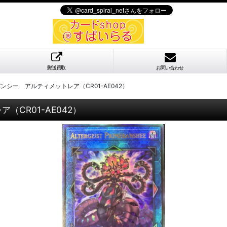
郵送買取
お問い合わせ
シー アルティメットレア（CR01-AE042）
CR01-AE042）