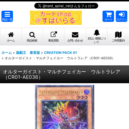
商品一覧
カート
ログイン
支払い期限につ
ホーム
商品検索
郵送買取
お問い合わせ
ご利用案内
いて
ホーム
>
遊戯王 泰亜版
>
CREATION PACK 01
>
オルターガイスト・マルチフェイカー ウルトラレア（CR01-AE036）
オルターガイスト・マルチフェイカー ウルトラレア
（CR01-AE036）