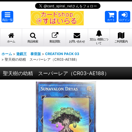
商品一覧
カート
ログイン
支払い期限につ
ホーム
商品検索
郵送買取
お問い合わせ
ご利用案内
いて
ホーム
>
遊戯王 泰亜版
>
CREATION PACK 03
>
聖天樹の幼精 スーパーレア（CR03-AE188）
聖天樹の幼精 スーパーレア（CR03-AE188）