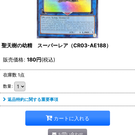
聖天樹の幼精 スーパーレア（CR03-AE188）
販売価格
:
180
円
(税込)
在庫数 1点
数量
:
返品特約に関する重要事項
カートに入れる
お問い合わせ