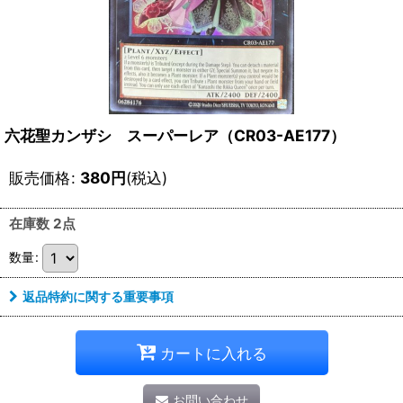
六花聖カンザシ スーパーレア（CR03-AE177）
販売価格
:
380
円
(税込)
在庫数 2点
数量
:
返品特約に関する重要事項
カートに入れる
お問い合わせ