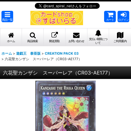
商品一覧
カート
ログイン
支払い期限につ
ホーム
商品検索
郵送買取
お問い合わせ
ご利用案内
いて
ホーム
>
遊戯王 泰亜版
>
CREATION PACK 03
>
六花聖カンザシ スーパーレア（CR03-AE177）
六花聖カンザシ スーパーレア（CR03-AE177）