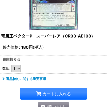
竜魔王ベクターP スーパーレア（CR03-AE108）
販売価格
:
180
円
(税込)
在庫数 6点
数量
:
返品特約に関する重要事項
カートに入れる
お問い合わせ