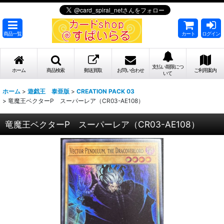
商品一覧
カート
ログイン
支払い期限につ
ホーム
商品検索
郵送買取
お問い合わせ
ご利用案内
いて
ホーム
>
遊戯王 泰亜版
>
CREATION PACK 03
>
竜魔王ベクターP スーパーレア（CR03-AE108）
竜魔王ベクターP スーパーレア（CR03-AE108）