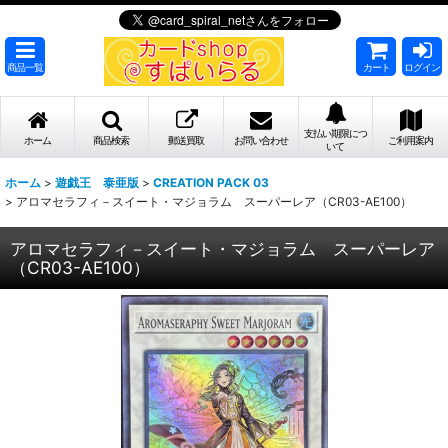
商品一覧
カート
ログイン
支払い期限につ
ホーム
商品検索
郵送買取
お問い合わせ
ご利用案内
いて
ホーム
>
遊戯王 泰亜版
>
CREATION PACK 03
>
アロマセラフィ－スイート・マジョラム スーパーレア（CR03-AE100）
アロマセラフィ－スイート・マジョラム スーパーレア
（CR03-AE100）