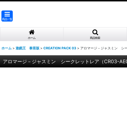
商品一覧
ホーム
商品検索
ホーム
>
遊戯王 泰亜版
>
CREATION PACK 03
>
アロマージ－ジャスミン シーク
アロマージ－ジャスミン シークレットレア（CR03-AE0