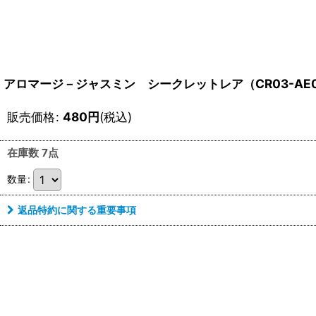
アロマージ－ジャスミン シークレットレア（CR03-AE0
販売価格
:
480
円
(税込)
在庫数 7点
数量
:
返品特約に関する重要事項