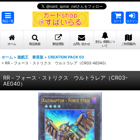
商品一覧
カート
ログイン
支払い期限につ
ホーム
商品検索
郵送買取
お問い合わせ
ご利用案内
いて
ホーム
>
遊戯王 泰亜版
>
CREATION PACK 03
>
RR－フォース・ストリクス ウルトラレア（CR03-AE040）
RR－フォース・ストリクス ウルトラレア（CR03-
AE040）