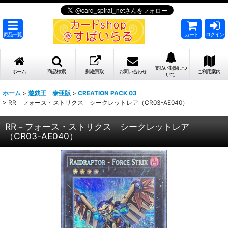
商品一覧
カート
ログイン
支払い期限につ
ホーム
商品検索
郵送買取
お問い合わせ
ご利用案内
いて
ホーム
>
遊戯王 泰亜版
>
CREATION PACK 03
>
RR－フォース・ストリクス シークレットレア（CR03-AE040）
RR－フォース・ストリクス シークレットレア
（CR03-AE040）