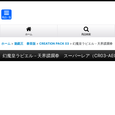
商品一覧
ホーム
商品検索
ホーム
>
遊戯王 泰亜版
>
CREATION PACK 03
>
幻魔皇ラビエル－天界蹂躙拳 ス
幻魔皇ラビエル－天界蹂躙拳 スーパーレア（CR03-AE0