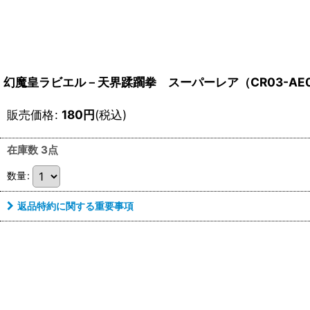
幻魔皇ラビエル－天界蹂躙拳 スーパーレア（CR03-AE0
販売価格
:
180
円
(税込)
在庫数 3点
数量
:
返品特約に関する重要事項