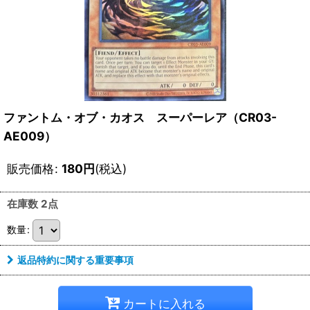
ファントム・オブ・カオス スーパーレア（CR03-
AE009）
販売価格
:
180
円
(税込)
在庫数 2点
数量
:
返品特約に関する重要事項
カートに入れる