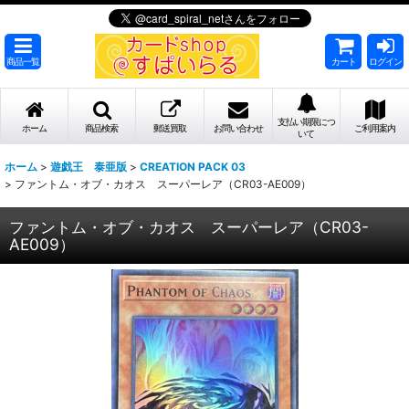
商品一覧
カート
ログイン
支払い期限につ
ホーム
商品検索
郵送買取
お問い合わせ
ご利用案内
いて
ホーム
>
遊戯王 泰亜版
>
CREATION PACK 03
>
ファントム・オブ・カオス スーパーレア（CR03-AE009）
ファントム・オブ・カオス スーパーレア（CR03-
AE009）