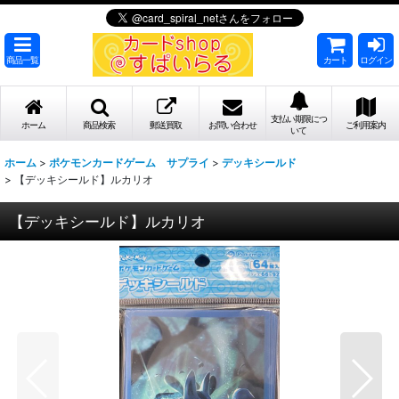
商品一覧
カート
ログイン
支払い期限につ
ホーム
商品検索
郵送買取
お問い合わせ
ご利用案内
いて
ホーム
>
ポケモンカードゲーム サプライ
>
デッキシールド
>
【デッキシールド】ルカリオ
【デッキシールド】ルカリオ