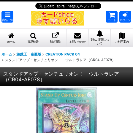
商品一覧
カート
ログイン
支払い期限につ
ホーム
商品検索
郵送買取
お問い合わせ
ご利用案内
いて
ホーム
>
遊戯王 泰亜版
>
CREATION PACK 04
>
スタンドアップ・センチュリオン！ ウルトラレア（CR04-AE078）
スタンドアップ・センチュリオン！ ウルトラレア
（CR04-AE078）