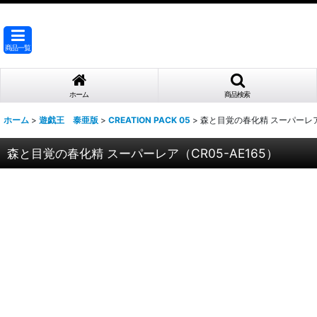
商品一覧
ホーム
商品検索
ホーム
>
遊戯王 泰亜版
>
CREATION PACK 05
>
森と目覚の春化精 スーパーレア（
森と目覚の春化精 スーパーレア（CR05-AE165）