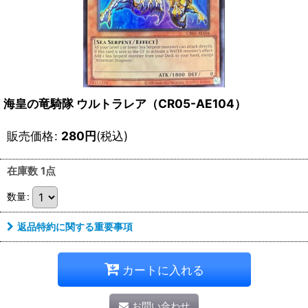
海皇の竜騎隊 ウルトラレア（CR05-AE104）
販売価格
:
280
円
(税込)
在庫数 1点
数量
:
返品特約に関する重要事項
カートに入れる
お問い合わせ