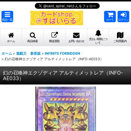
商品一覧
カート
ログイン
支払い期限につ
ホーム
商品検索
郵送買取
お問い合わせ
ご利用案内
いて
ホーム
>
遊戯王 泰亜版
>
INFINITE FORBIDDEN
>
幻の召喚神エクゾディア アルティメットレア（INFO-AE033）
幻の召喚神エクゾディア アルティメットレア（INFO-
AE033）