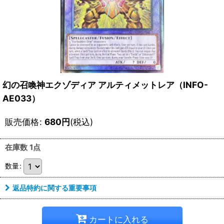
幻の召喚神エクゾディア アルティメットレア（INFO-
AE033）
販売価格
:
680
円
(税込)
在庫数 1点
数量
:
返品特約に関する重要事項
カートに入れる