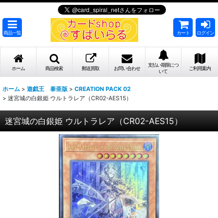
商品一覧
カート
ログイン
支払い期限につ
ホーム
商品検索
郵送買取
お問い合わせ
ご利用案内
いて
ホーム
>
遊戯王 泰亜版
>
CREATION PACK 02
>
迷宮城の白銀姫 ウルトラレア（CR02-AES15）
迷宮城の白銀姫 ウルトラレア（CR02-AES15）