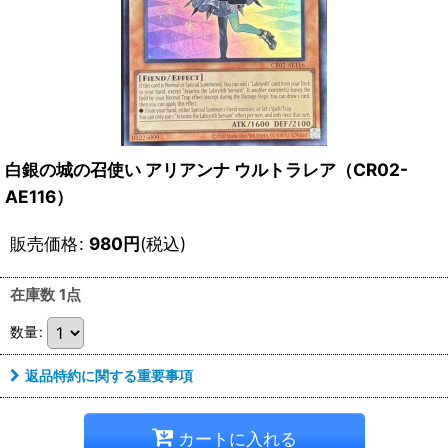
白銀の城の召使い アリアンナ ウルトラレア（CR02-
AE116）
販売価格
:
980
円
(税込)
在庫数 1点
数量
:
返品特約に関する重要事項
カートに入れる