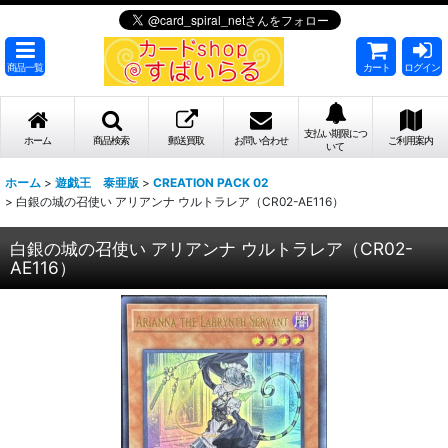
商品一覧
カート
ログイン
支払い期限につ
ホーム
商品検索
郵送買取
お問い合わせ
ご利用案内
いて
ホーム
>
遊戯王 泰亜版
>
CREATION PACK 02
>
白銀の城の召使い アリアンナ ウルトラレア（CR02-AE116）
白銀の城の召使い アリアンナ ウルトラレア（CR02-
AE116）