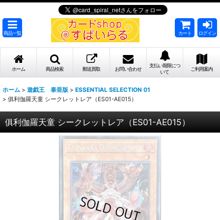
商品一覧
カート
ログイン
支払い期限につ
ホーム
商品検索
郵送買取
お問い合わせ
ご利用案内
いて
ホーム
>
遊戯王 泰亜版
>
ESSENTIAL SELECTION 01
>
俱利伽羅天童 シークレットレア（ES01-AE015）
俱利伽羅天童 シークレットレア（ES01-AE015）