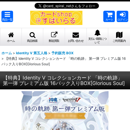
商品一覧
カート
ログイン
支払い期限につ
ホーム
商品検索
郵送買取
お問い合わせ
ご利用案内
いて
ホーム
>
Identity V 第五人格
>
予約販売 BOX
>
【特典】Identity V コレクションカード 「時の軌跡」 第一弾 プレミアム版 16
パック入りBOX[Glorious Soul]
【特典】Identity V コレクションカード 「時の軌跡」
第一弾 プレミアム版 16パック入りBOX[Glorious Soul]