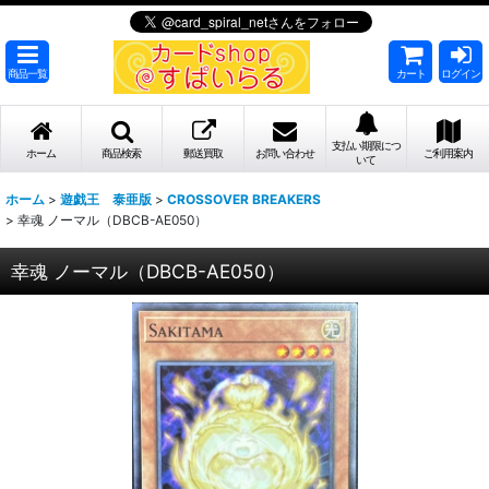
商品一覧
カート
ログイン
支払い期限につ
ホーム
商品検索
郵送買取
お問い合わせ
ご利用案内
いて
ホーム
>
遊戯王 泰亜版
>
CROSSOVER BREAKERS
>
幸魂 ノーマル（DBCB-AE050）
幸魂 ノーマル（DBCB-AE050）