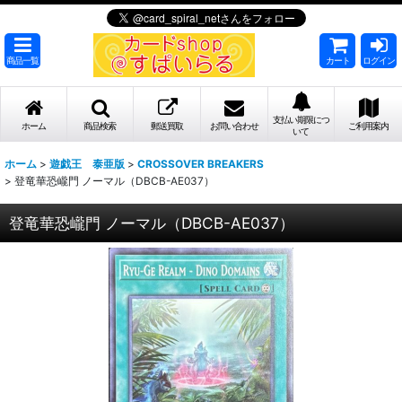
商品一覧
カート
ログイン
支払い期限につ
ホーム
商品検索
郵送買取
お問い合わせ
ご利用案内
いて
ホーム
>
遊戯王 泰亜版
>
CROSSOVER BREAKERS
>
登竜華恐巄門 ノーマル（DBCB-AE037）
登竜華恐巄門 ノーマル（DBCB-AE037）