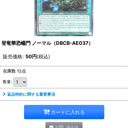
登竜華恐巄門 ノーマル（DBCB-AE037）
販売価格
:
50
円
(税込)
在庫数 12点
数量
:
返品特約に関する重要事項
カートに入れる
お問い合わせ