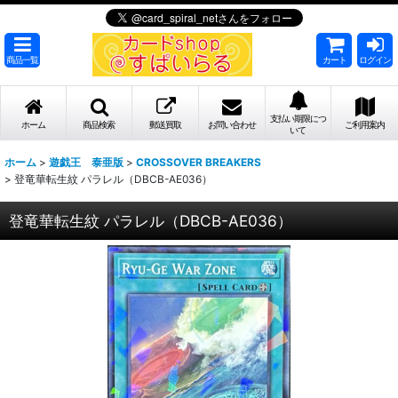
商品一覧
カート
ログイン
支払い期限につ
ホーム
商品検索
郵送買取
お問い合わせ
ご利用案内
いて
ホーム
>
遊戯王 泰亜版
>
CROSSOVER BREAKERS
>
登竜華転生紋 パラレル（DBCB-AE036）
登竜華転生紋 パラレル（DBCB-AE036）