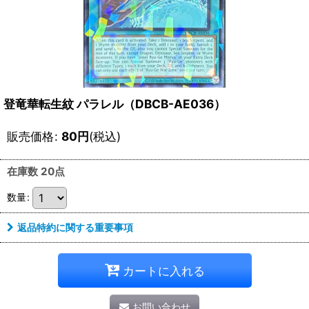
登竜華転生紋 パラレル（DBCB-AE036）
販売価格
:
80
円
(税込)
在庫数 20点
数量
:
返品特約に関する重要事項
カートに入れる
お問い合わせ