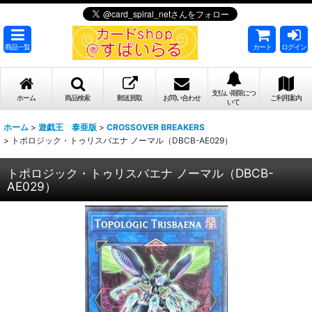
商品一覧
カート
ログイン
支払い期限につ
ホーム
商品検索
郵送買取
お問い合わせ
ご利用案内
いて
ホーム
>
遊戯王 泰亜版
>
CROSSOVER BREAKERS
>
トポロジック・トゥリスバエナ ノーマル（DBCB-AE029）
トポロジック・トゥリスバエナ ノーマル（DBCB-
AE029）