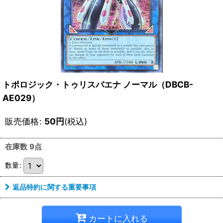
トポロジック・トゥリスバエナ ノーマル（DBCB-
AE029）
販売価格
:
50
円
(税込)
在庫数 9点
数量
:
返品特約に関する重要事項
カートに入れる