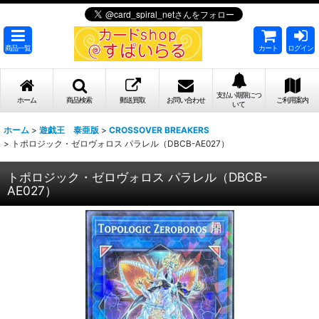
商品一覧
カート
ログイン
支払い期限につ
ホーム
商品検索
郵送買取
お問い合わせ
ご利用案内
いて
ホーム
>
遊戯王 泰亜版
>
CROSSOVER BREAKERS
>
トポロジック・ゼロヴォロス パラレル（DBCB-AE027）
トポロジック・ゼロヴォロス パラレル（DBCB-
AE027）