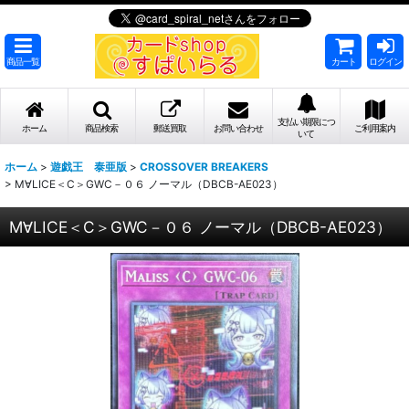
商品一覧
カート
ログイン
支払い期限につ
ホーム
商品検索
郵送買取
お問い合わせ
ご利用案内
いて
ホーム
>
遊戯王 泰亜版
>
CROSSOVER BREAKERS
>
M∀LICE＜C＞GWC－０６ ノーマル（DBCB-AE023）
M∀LICE＜C＞GWC－０６ ノーマル（DBCB-AE023）