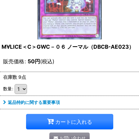
M∀LICE＜C＞GWC－０６ ノーマル（DBCB-AE023）
販売価格
:
50
円
(税込)
在庫数 9点
数量
:
返品特約に関する重要事項
カートに入れる
お問い合わせ