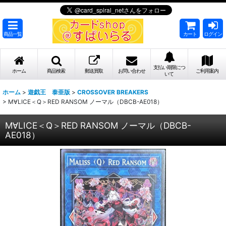
商品一覧
カート
ログイン
支払い期限につ
ホーム
商品検索
郵送買取
お問い合わせ
ご利用案内
いて
ホーム
>
遊戯王 泰亜版
>
CROSSOVER BREAKERS
>
M∀LICE＜Q＞RED RANSOM ノーマル（DBCB-AE018）
M∀LICE＜Q＞RED RANSOM ノーマル（DBCB-
AE018）