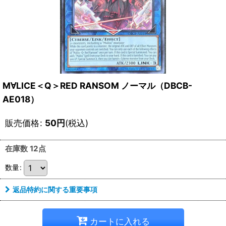
M∀LICE＜Q＞RED RANSOM ノーマル（DBCB-
AE018）
販売価格
:
50
円
(税込)
在庫数 12点
数量
:
返品特約に関する重要事項
カートに入れる