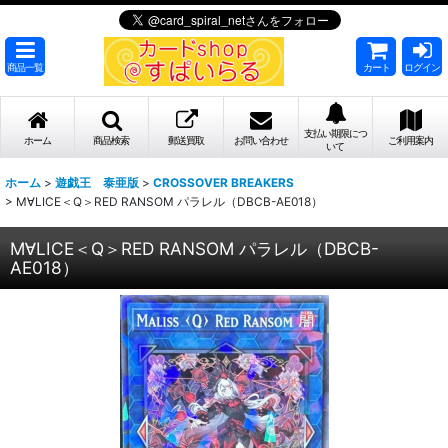
商品一覧
カート
ログイン
支払い期限につ
ホーム
商品検索
郵送買取
お問い合わせ
ご利用案内
いて
ホーム
>
遊戯王 泰亜版
>
CROSSOVER BREAKERS
>
M∀LICE＜Q＞RED RANSOM パラレル（DBCB-AE018）
M∀LICE＜Q＞RED RANSOM パラレル（DBCB-
AE018）