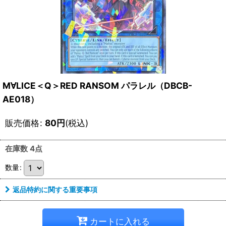
M∀LICE＜Q＞RED RANSOM パラレル（DBCB-
AE018）
販売価格
:
80
円
(税込)
在庫数 4点
数量
:
返品特約に関する重要事項
カートに入れる