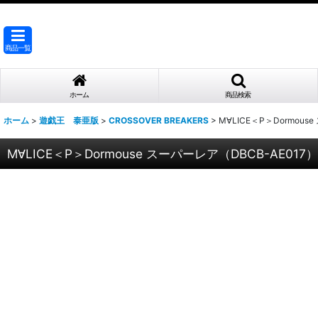
商品一覧
ホーム
商品検索
ホーム
>
遊戯王 泰亜版
>
CROSSOVER BREAKERS
>
M∀LICE＜P＞Dormous
M∀LICE＜P＞Dormouse スーパーレア（DBCB-AE017）