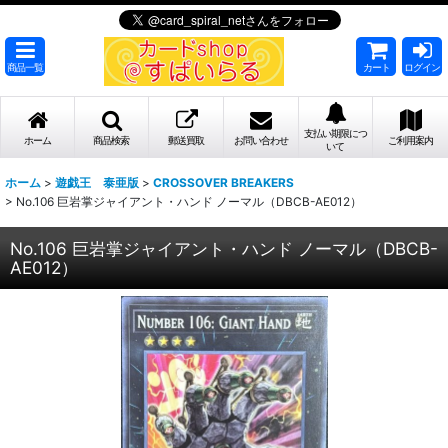
商品一覧
カート
ログイン
支払い期限につ
ホーム
商品検索
郵送買取
お問い合わせ
ご利用案内
いて
ホーム
>
遊戯王 泰亜版
>
CROSSOVER BREAKERS
>
No.106 巨岩掌ジャイアント・ハンド ノーマル（DBCB-AE012）
No.106 巨岩掌ジャイアント・ハンド ノーマル（DBCB-
AE012）