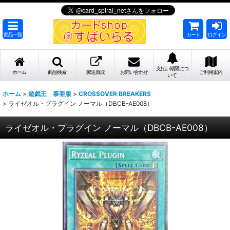
商品一覧
カート
ログイン
支払い期限につ
ホーム
商品検索
郵送買取
お問い合わせ
ご利用案内
いて
ホーム
>
遊戯王 泰亜版
>
CROSSOVER BREAKERS
>
ライゼオル・プラグイン ノーマル（DBCB-AE008）
ライゼオル・プラグイン ノーマル（DBCB-AE008）