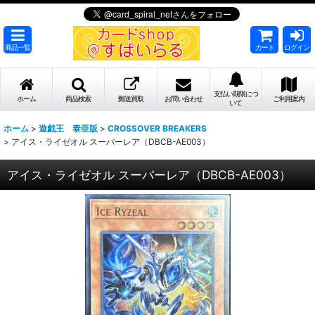
商品一覧
カート
ログイン
支払い期限につ
ホーム
商品検索
郵送買取
お問い合わせ
ご利用案内
いて
ホーム
>
遊戯王 泰亜版
>
CROSSOVER BREAKERS
>
アイス・ライゼオル スーパーレア（DBCB-AE003）
アイス・ライゼオル スーパーレア（DBCB-AE003）