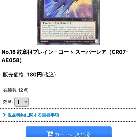
No.18 紋章祖プレイン・コート スーパーレア（CR07-
AE058）
販売価格
:
180
円
(税込)
在庫数 12点
数量
:
返品特約に関する重要事項
カートに入れる