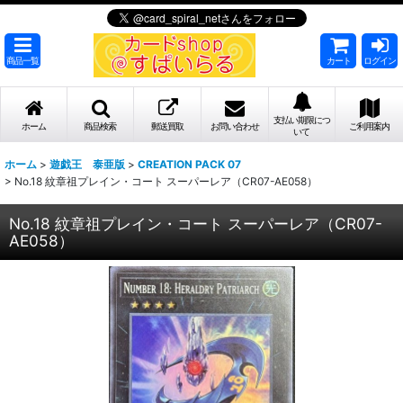
商品一覧
カート
ログイン
支払い期限につ
ホーム
商品検索
郵送買取
お問い合わせ
ご利用案内
いて
ホーム
>
遊戯王 泰亜版
>
CREATION PACK 07
>
No.18 紋章祖プレイン・コート スーパーレア（CR07-AE058）
No.18 紋章祖プレイン・コート スーパーレア（CR07-
AE058）