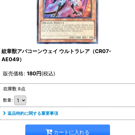
紋章獣アバコーンウェイ ウルトラレア（CR07-
AE049）
販売価格
:
180
円
(税込)
在庫数 8点
数量
:
返品特約に関する重要事項
カートに入れる