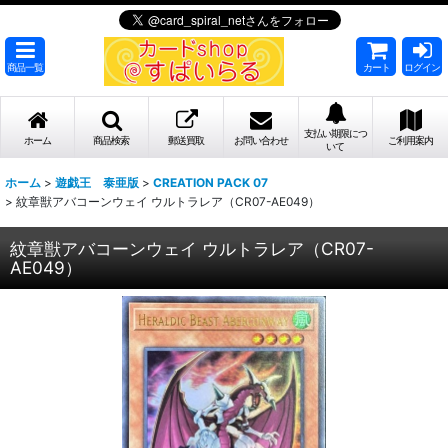
商品一覧
カート
ログイン
支払い期限につ
ホーム
商品検索
郵送買取
お問い合わせ
ご利用案内
いて
ホーム
>
遊戯王 泰亜版
>
CREATION PACK 07
>
紋章獣アバコーンウェイ ウルトラレア（CR07-AE049）
紋章獣アバコーンウェイ ウルトラレア（CR07-
AE049）