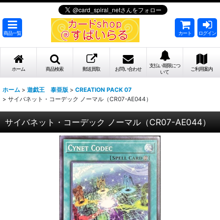
商品一覧
カート
ログイン
支払い期限につ
ホーム
商品検索
郵送買取
お問い合わせ
ご利用案内
いて
ホーム
>
遊戯王 泰亜版
>
CREATION PACK 07
>
サイバネット・コーデック ノーマル（CR07-AE044）
サイバネット・コーデック ノーマル（CR07-AE044）