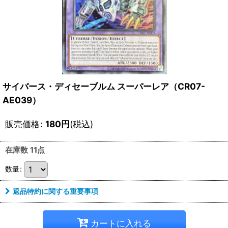
サイバース・ディセーブルム スーパーレア（CR07-
AE039）
販売価格
:
180
円
(税込)
在庫数 11点
数量
:
返品特約に関する重要事項
カートに入れる