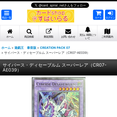
商品一覧
カート
ログイン
支払い期限につ
ホーム
商品検索
郵送買取
お問い合わせ
ご利用案内
いて
ホーム
>
遊戯王 泰亜版
>
CREATION PACK 07
>
サイバース・ディセーブルム スーパーレア（CR07-AE039）
サイバース・ディセーブルム スーパーレア（CR07-
AE039）