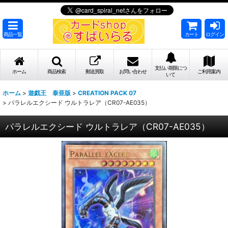
商品一覧
カート
ログイン
支払い期限につ
ホーム
商品検索
郵送買取
お問い合わせ
ご利用案内
いて
ホーム
>
遊戯王 泰亜版
>
CREATION PACK 07
>
パラレルエクシード ウルトラレア（CR07-AE035）
パラレルエクシード ウルトラレア（CR07-AE035）