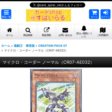
商品一覧
カート
ログイン
支払い期限につ
ホーム
商品検索
郵送買取
お問い合わせ
ご利用案内
いて
ホーム
>
遊戯王 泰亜版
>
CREATION PACK 07
>
マイクロ・コーダー ノーマル（CR07-AE032）
マイクロ・コーダー ノーマル（CR07-AE032）