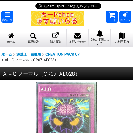
商品一覧
カート
ログイン
支払い期限につ
ホーム
商品検索
郵送買取
お問い合わせ
ご利用案内
いて
ホーム
>
遊戯王 泰亜版
>
CREATION PACK 07
>
Ai－Q ノーマル（CR07-AE028）
Ai－Q ノーマル（CR07-AE028）