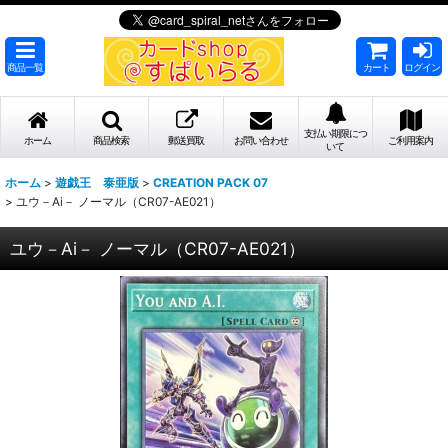
商品一覧
カート
ログイン
支払い期限につ
ホーム
商品検索
郵送買取
お問い合わせ
ご利用案内
いて
ホーム
>
遊戯王 泰亜版
>
CREATION PACK 07
>
ユウ－Ai－ ノーマル（CR07-AE021）
ユウ－Ai－ ノーマル（CR07-AE021）