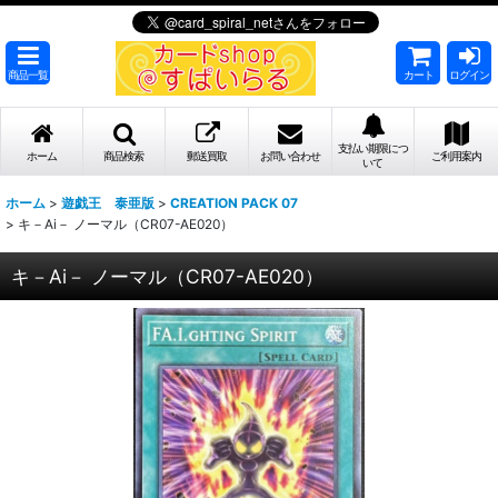
商品一覧
カート
ログイン
支払い期限につ
ホーム
商品検索
郵送買取
お問い合わせ
ご利用案内
いて
ホーム
>
遊戯王 泰亜版
>
CREATION PACK 07
>
キ－Ai－ ノーマル（CR07-AE020）
キ－Ai－ ノーマル（CR07-AE020）