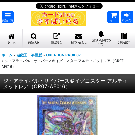
商品一覧
カート
ログイン
支払い期限につ
ホーム
商品検索
郵送買取
お問い合わせ
ご利用案内
いて
ホーム
>
遊戯王 泰亜版
>
CREATION PACK 07
>
ジ・アライバル・サイバース＠イグニスター アルティメットレア（CR07-
AE016）
ジ・アライバル・サイバース＠イグニスター アルティ
メットレア（CR07-AE016）