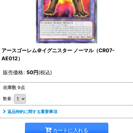
アースゴーレム＠イグニスター ノーマル（CR07-
AE012）
販売価格
:
50
円
(税込)
在庫数 9点
数量
:
返品特約に関する重要事項
カートに入れる