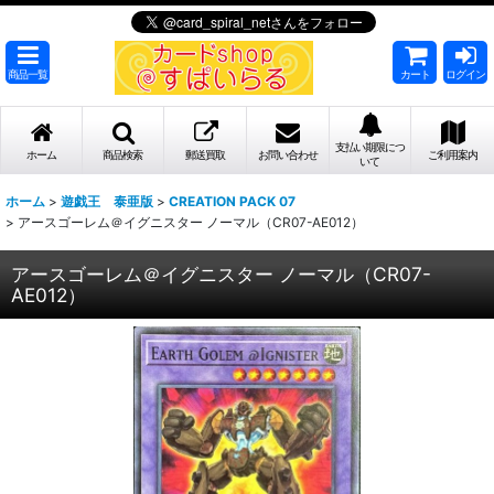
商品一覧
カート
ログイン
支払い期限につ
ホーム
商品検索
郵送買取
お問い合わせ
ご利用案内
いて
ホーム
>
遊戯王 泰亜版
>
CREATION PACK 07
>
アースゴーレム＠イグニスター ノーマル（CR07-AE012）
アースゴーレム＠イグニスター ノーマル（CR07-
AE012）