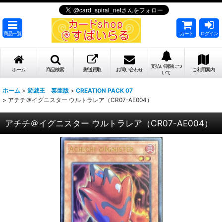
商品一覧
カート
ログイン
支払い期限につ
ホーム
商品検索
郵送買取
お問い合わせ
ご利用案内
いて
ホーム
>
遊戯王 泰亜版
>
CREATION PACK 07
>
アチチ＠イグニスター ウルトラレア（CR07-AE004）
アチチ＠イグニスター ウルトラレア（CR07-AE004）